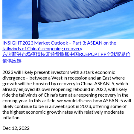
INSIGHT
2023 Market Outlook – Part 3: ASEAN on the
tailwinds of China’s reopening recovery
东盟
新兴市场
疫情恢复
通货膨胀
中国
RCEP
CPTPP
全球贸易
价
值
供应链
2023 will likely present investors with a stark economic
divergence – between a West in recession and an East where
growth will be boosted by recovery in China. ASEAN-5, which
already enjoyed its own reopening rebound in 2022, will likely
ride the tailwinds of China’s turn at a reopening recovery in the
coming year. In this article, we would discuss how ASEAN-5 will
likely continue to be in a sweet spot in 2023, offering some of
the highest economic growth rates with relatively moderate
inflation.
Dec 12, 2022