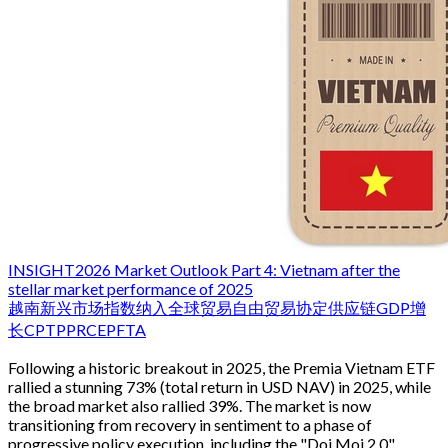
INSIGHT
2026 Market Outlook Part 4: Vietnam after the
stellar market performance of 2025
越南
新兴市场
指数纳入
全球贸易
自由贸易协定
供应链
GDP增
长
CPTPP
RCEP
FTA
Following a historic breakout in 2025, the Premia Vietnam ETF
rallied a stunning 73% (total return in USD NAV) in 2025, while
the broad market also rallied 39%. The market is now
transitioning from recovery in sentiment to a phase of
progressive policy execution, including the "Doi Moi 2.0"