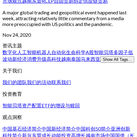
市场观点
越南
东盟
RCEP
自由贸易协定
供应链
贸易
A major global trading and geopolitical event happened last
week, attracting relatively little commentary from a media
more preoccupied with US politics and the pandemic.
Nov 24, 2020
资讯主题
数字化
人工智能
机器人
自动化
生命科学
A股
智能贝塔
多因子
低
波动
新经济
消费升级
高科技
越南
泰国
马来西亚
Show All Tags...
关于我们
我们的团队
我们的活动
联系我们
投资教育
智能贝塔
资产配置
ETF的增设与赎回
观点洞察
中国基石经济简介
中国新经济简介
中国科创50简介
亚洲创新
科技简介
新兴东盟成长动能
投资高增长越南市场
中国国债（长