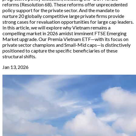
reforms (Resolution 68). These reforms offer unprecedented
policy support for the private sector. And the mandate to
nurture 20 globally competitive large private firms provide
strong cases for revaluation opportunities for large cap leaders.
In this article, we will explore why Vietnam remains a
compelling market in 2026 amidst imminent FTSE Emerging
Market upgrade. Our Premia Vietnam ETF—with its focus on
private sector champions and Small-Mid caps—is distinctively
positioned to capture the specific beneficiaries of these
structural shifts.
Jan 13, 2026