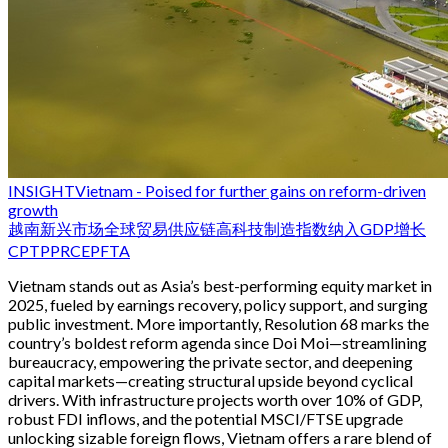
INSIGHT
Vietnam - Poised for further gains on reform-driven
growth
越南
新兴市场
全球贸易
供应链
高科技制造
指数纳入
GDP增长
CPTPP
RCEP
FTA
Vietnam stands out as Asia’s best-performing equity market in
2025, fueled by earnings recovery, policy support, and surging
public investment. More importantly, Resolution 68 marks the
country’s boldest reform agenda since Doi Moi—streamlining
bureaucracy, empowering the private sector, and deepening
capital markets—creating structural upside beyond cyclical
drivers. With infrastructure projects worth over 10% of GDP,
robust FDI inflows, and the potential MSCI/FTSE upgrade
unlocking sizable foreign flows, Vietnam offers a rare blend of