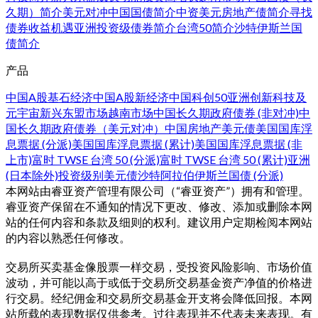
久期）简介
美元对冲中国国债简介
中资美元房地产债简介
寻找
债券收益机遇
亚洲投资级债券简介
台湾50简介
沙特伊斯兰国
债简介
产品
中国A股基石经济
中国A股新经济
中国科创50
亚洲创新科技及
元宇宙
新兴东盟市场
越南市场
中国长久期政府债券 (非对冲)
中
国长久期政府债券（美元对冲）
中国房地产美元债
美国国库浮
息票据 (分派)
美国国库浮息票据 (累计)
美国国库浮息票据 (非
上市)
富时 TWSE 台湾 50 (分派)
富时 TWSE 台湾 50 (累计)
亚洲
(日本除外)投资级别美元债
沙特阿拉伯伊斯兰国债 (分派)
本网站由睿亚资产管理有限公司（“睿亚资产”）拥有和管理。
睿亚资产保留在不通知的情况下更改、修改、添加或删除本网
站的任何内容和条款及细则的权利。建议用户定期检阅本网站
的内容以熟悉任何修改。
交易所买卖基金像股票一样交易，受投资风险影响、市场价值
波动，并可能以高于或低于交易所交易基金资产净值的价格进
行交易。经纪佣金和交易所交易基金开支将会降低回报。本网
站所载的表现数据仅供参考。过往表现并不代表未来表现。有