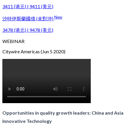
3411 (港元) | 9411 (美元)
New
沙特伊斯蘭國債 (未對沖)
3478 (港元) | 9478 (美元)
WEBINAR
Citywire Americas (Jun 5 2020)
Opportunities in quality growth leaders: China and Asia
Innovative Technology