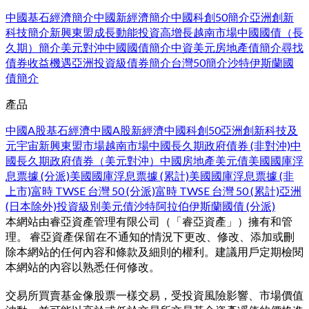
中國基石經濟簡介
中國新經濟簡介
中國科創50簡介
亞洲創新
科技簡介
新興東盟成長動能
投資高增長越南市場
中國國債（長
久期）簡介
美元對沖中國國債簡介
中資美元房地產債簡介
尋找
債券收益機遇
亞洲投資級債券簡介
台灣50簡介
沙特伊斯蘭國
債簡介
產品
中國A股基石經濟
中國A股新經濟
中國科創50
亞洲創新科技及
元宇宙
新興東盟市場
越南市場
中國長久期政府債券 (非對沖)
中
國長久期政府債券（美元對沖）
中國房地產美元債
美國國庫浮
息票據 (分派)
美國國庫浮息票據 (累計)
美國國庫浮息票據 (非
上市)
富時 TWSE 台灣 50 (分派)
富時 TWSE 台灣 50 (累計)
亞洲
(日本除外)投資級別美元債
沙特阿拉伯伊斯蘭國債 (分派)
本網站由睿亞資產管理有限公司（「睿亞資產」）擁有和管
理。 睿亞資產保留在不通知的情況下更改、修改、添加或刪
除本網站的任何內容和條款及細則的權利。建議用戶定期檢閱
本網站的內容以熟悉任何修改。
交易所買賣基金像股票一樣交易，受投資風險影響、市場價值