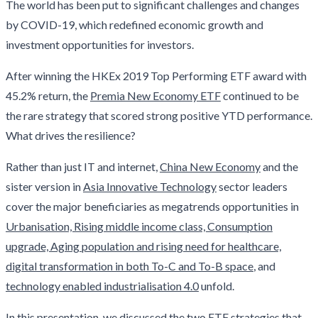
The world has been put to significant challenges and changes
by COVID-19, which redefined economic growth and
investment opportunities for investors.
After winning the HKEx 2019 Top Performing ETF award with
45.2% return, the
Premia New Economy ETF
continued to be
the rare strategy that scored strong positive YTD performance.
What drives the resilience?
Rather than just IT and internet,
China New Economy
and the
sister version in
Asia Innovative Technology
sector leaders
cover the major beneficiaries as megatrends opportunities in
Urbanisation, Rising middle income class, Consumption
upgrade, Aging population and rising need for healthcare,
digital transformation in both To-C and To-B space
, and
technology enabled industrialisation 4.0
unfold.
In this presentation, we discussed the two ETF strategies that