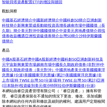
智能貝塔
資產配置
ETF的增設與贖回
觀點洞察
中國基石經濟簡介
中國新經濟簡介
中國科創50簡介
亞洲創新
科技簡介
新興東盟成長動能
投資高增長越南市場
中國國債（長
久期）簡介
美元對沖中國國債簡介
中資美元房地產債簡介
尋找
債券收益機遇
亞洲投資級債券簡介
台灣50簡介
沙特伊斯蘭國
債簡介
產品
中國A股基石經濟
中國A股新經濟
中國科創50
亞洲創新科技及
元宇宙
新興東盟市場
越南市場
中國長久期政府債券 (非對沖)
中
國長久期政府債券（美元對沖）
中國房地產美元債
美國國庫浮
息票據 (分派)
美國國庫浮息票據 (累計)
美國國庫浮息票據 (非
上市)
富時 TWSE 台灣 50 (分派)
富時 TWSE 台灣 50 (累計)
亞洲
(日本除外)投資級別美元債
沙特阿拉伯伊斯蘭國債 (分派)
本網站由睿亞資產管理有限公司（「睿亞資產」）擁有和管
理。 睿亞資產保留在不通知的情況下更改、修改、添加或刪
除本網站的任何內容和條款及細則的權利。建議用戶定期檢閱
本網站的內容以熟悉任何修改。