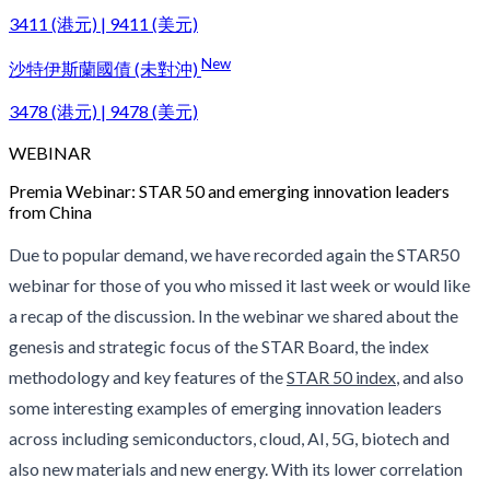
3411 (港元) | 9411 (美元)
New
沙特伊斯蘭國債 (未對沖)
3478 (港元) | 9478 (美元)
WEBINAR
Premia Webinar: STAR 50 and emerging innovation leaders
from China
Due to popular demand, we have recorded again the STAR50
webinar for those of you who missed it last week or would like
a recap of the discussion. In the webinar we shared about the
genesis and strategic focus of the STAR Board, the index
methodology and key features of the
STAR 50 index
, and also
some interesting examples of emerging innovation leaders
across including semiconductors, cloud, AI, 5G, biotech and
also new materials and new energy. With its lower correlation